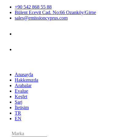
+90 542 868 55 88
Bülent Ecevit Cad. No:66 Ozanköy/Girne
sales@emissioncyprus.com
Anasayfa
Hakkımızda
Arabalar
Evalue
Keşfet
Şarj
İletişim
TR
EN
Marka