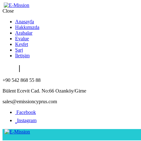
Close
Anasayfa
Hakkımızda
Arabalar
Evalue
Keşfet
Şarj
İletişim
TR
|
EN
+90 542 868 55 88
Bülent Ecevit Cad. No:66 Ozanköy/Girne
sales@emissioncyprus.com
Facebook
Instagram