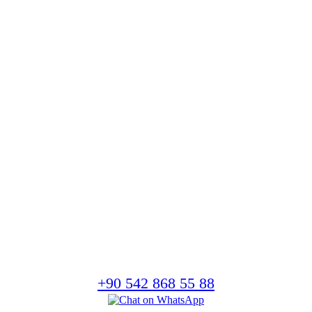
OFİS
Bülent Ecevit Caddesi
No:66 Ozanköy / Girne
İLETİŞİM
+90 542 868 55 88