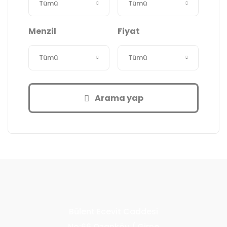
Menzil
Fiyat
Arama yap
Bülent Ecevit Caddesi
No:66 Ozanköy / Girne