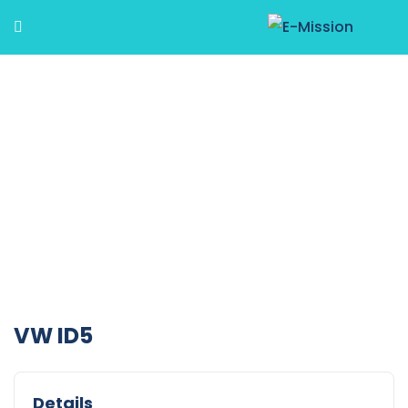
VW ID5
Details